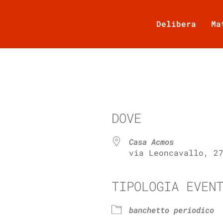
Delibera
Ma
DOVE
Casa Acmos
via Leoncavallo, 2
TIPOLOGIA EVEN
e Calendar
iCalendar
banchetto periodico