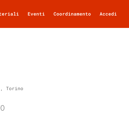
teriali
Eventi
Coordinamento
Accedi
7, Torino
TO
Office 365
Outlook Live