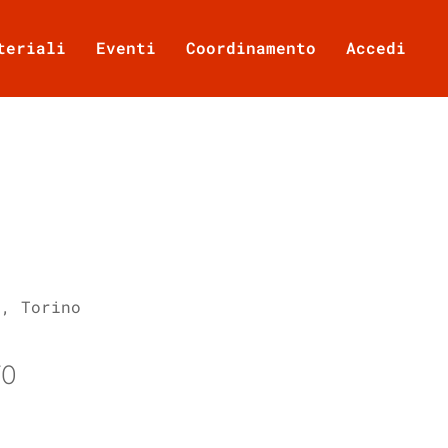
teriali
Eventi
Coordinamento
Accedi
7, Torino
TO
Office 365
Outlook Live