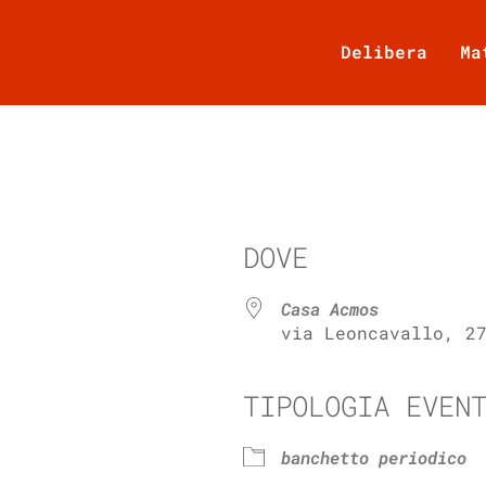
Delibera
Ma
DOVE
Casa Acmos
via Leoncavallo, 2
TIPOLOGIA EVEN
e Calendar
iCalendar
banchetto periodico