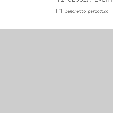
e Calendar
iCalendar
banchetto periodico