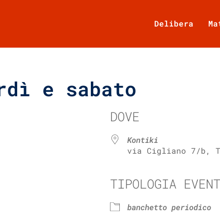
Delibera
Ma
rdì e sabato
DOVE
Kontiki
via Cigliano 7/b, 
TIPOLOGIA EVEN
e Calendar
iCalendar
banchetto periodico