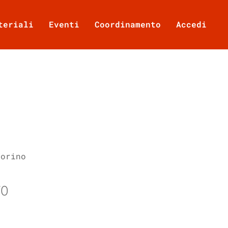
teriali
Eventi
Coordinamento
Accedi
Torino
TO
Office 365
Outlook Live