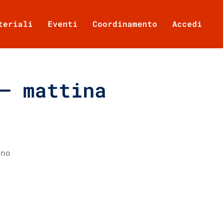
teriali
Eventi
Coordinamento
Accedi
– mattina
ino
Office 365
Outlook Live