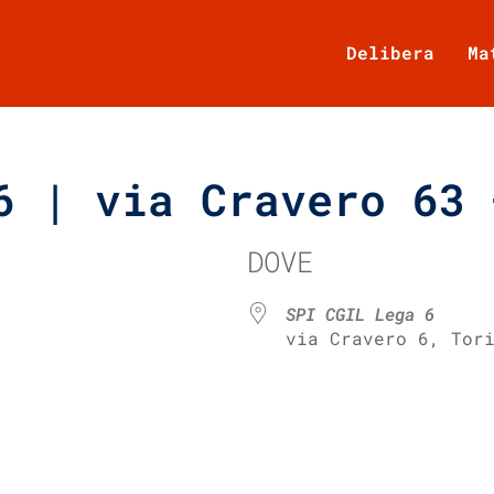
Delibera
Ma
6 | via Cravero 63 
DOVE
SPI CGIL Lega 6
via Cravero 6, Tor
e Calendar
iCalendar