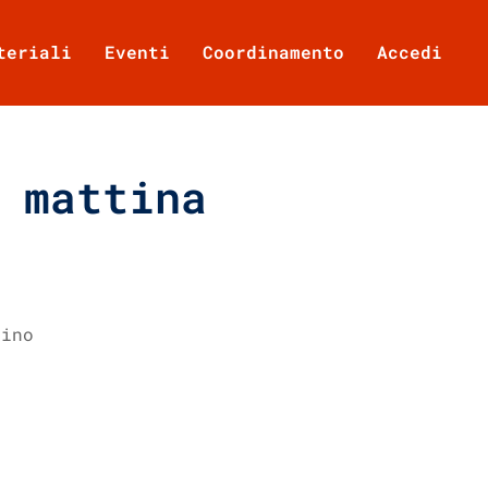
teriali
Eventi
Coordinamento
Accedi
 mattina
rino
Office 365
Outlook Live