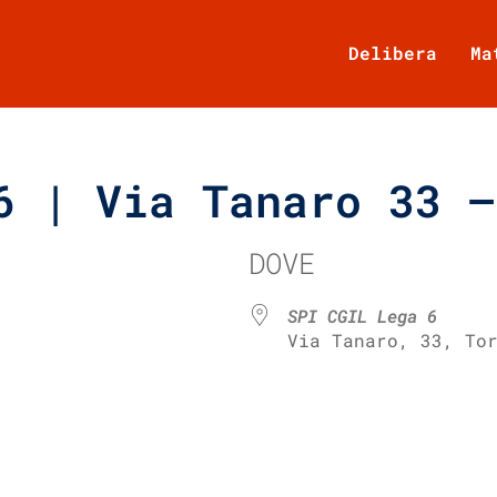
Delibera
Ma
6 | Via Tanaro 33 –
DOVE
SPI CGIL Lega 6
Via Tanaro, 33, To
e Calendar
iCalendar