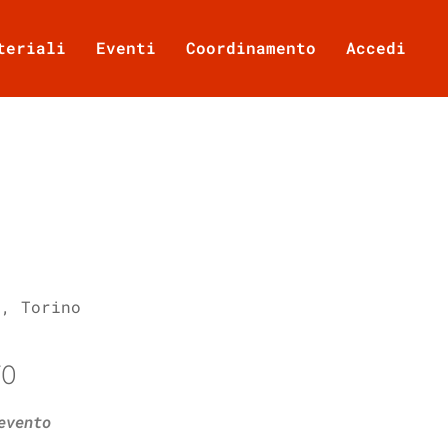
teriali
Eventi
Coordinamento
Accedi
4, Torino
TO
Office 365
Outlook Live
evento