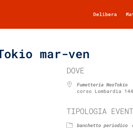
Delibera
Ma
Tokio mar-ven
DOVE
Fumetteria NeoTokio
corso Lombardia 14
TIPOLOGIA EVEN
e Calendar
iCalendar
banchetto periodico