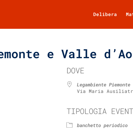
Delibera
Ma
emonte e Valle d’Ao
DOVE
Legambiente Piemonte 
Via Maria Ausiliat
TIPOLOGIA EVEN
e Calendar
iCalendar
banchetto periodico