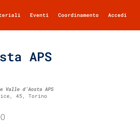
teriali
Eventi
Coordinamento
Accedi
sta APS
e Valle d’Aosta APS
rice, 45, Torino
TO
Office 365
Outlook Live