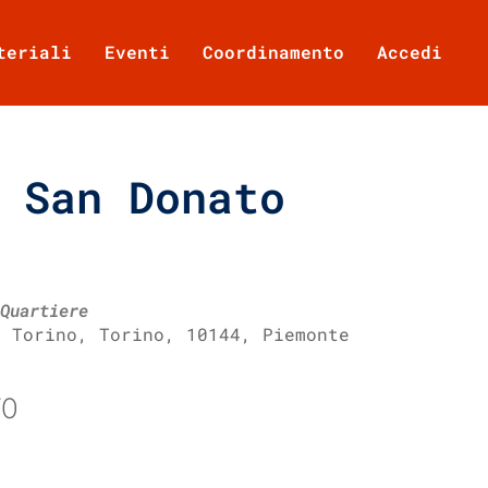
teriali
Eventi
Coordinamento
Accedi
 San Donato
Quartiere
, Torino, Torino, 10144, Piemonte
TO
Office 365
Outlook Live