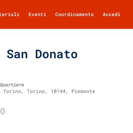
teriali
Eventi
Coordinamento
Accedi
 San Donato
Quartiere
, Torino, Torino, 10144, Piemonte
TO
Office 365
Outlook Live