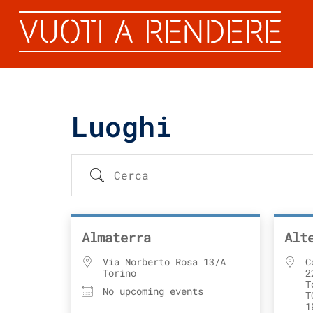
Luoghi
Almaterra
Alt
Via Norberto Rosa 13/A
C
Torino
2
T
No upcoming events
T
1