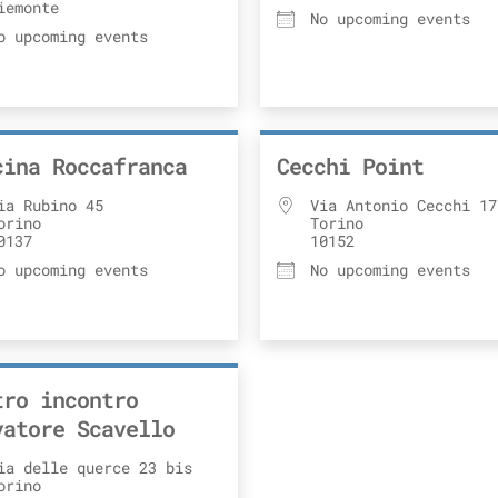
iemonte
No upcoming events
o upcoming events
cina Roccafranca
Cecchi Point
ia Rubino 45
Via Antonio Cecchi 17
orino
Torino
0137
10152
?
o upcoming events
No upcoming events
tro incontro
vatore Scavello
ia delle querce 23 bis
orino