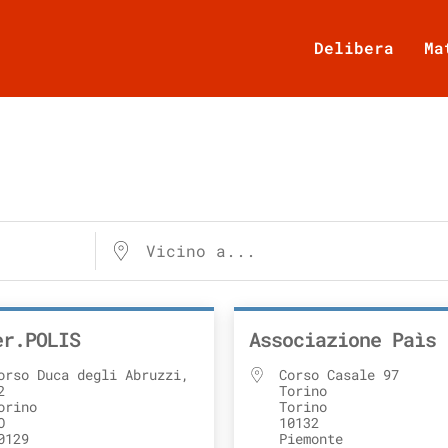
Delibera
Ma
er.POLIS
Associazione Paìs
orso Duca degli Abruzzi,
Corso Casale 97
2
Torino
orino
Torino
O
10132
0129
Piemonte